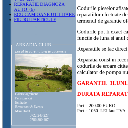
REPARATIE DIAGNOZA
Codurile pieselor afisa
AUTO (6)
reparatiilor efectuate d
ECU CAMIOANE UTILITARE
FILTRU PARTICULE
termenul de garantie ofe
Codurile pot fi exact ca 
functie de luna si anul d
ARKADIA CLUB
Reparatiile se fac direct
Locul in care natura te cucereste
Reparatia const in reco
codurile de eroare citite
calculator de pompa nu
GARANTIE 3LUNI.
DURATA REPARATIE
Calarie agrement
Pensiune cai
Echitatie
Pret :
200.00 EURO
Restaurant & Events
Pret :
1050 LEI fara TVA
Mini Hotel
0722 243 227
0786 800 407