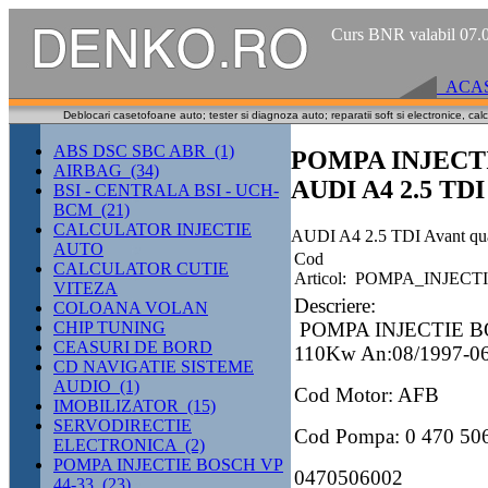
Curs BNR valabil 07
ACAS
Deblocari casetofoane auto; tester si diagnoza auto; reparatii soft si electronice, cal
ABS DSC SBC ABR (1)
POMPA INJECTI
AIRBAG (34)
AUDI A4 2.5 TDI 
BSI - CENTRALA BSI - UCH-
BCM (21)
CALCULATOR INJECTIE
AUDI A4 2.5 TDI Avant qua
AUTO
Cod
CALCULATOR CUTIE
Articol:
POMPA_INJECTI
VITEZA
Descriere:
COLOANA VOLAN
CHIP TUNING
POMPA INJECTIE BO
CEASURI DE BORD
110Kw An:08/1997-0
CD NAVIGATIE SISTEME
AUDIO (1)
Cod Motor: AFB
IMOBILIZATOR (15)
SERVODIRECTIE
Cod Pompa: 0 470 50
ELECTRONICA (2)
POMPA INJECTIE BOSCH VP
0470506002
44-33 (23)