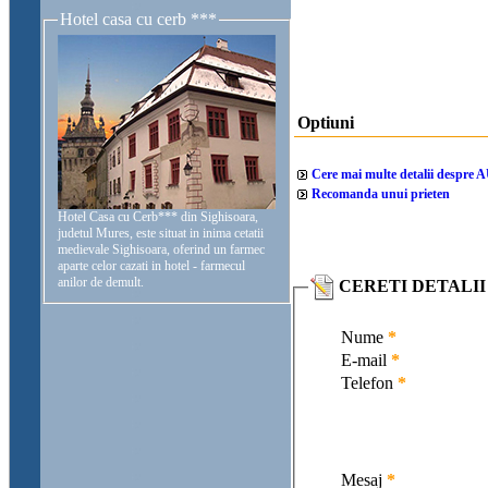
Hotel casa cu cerb ***
Optiuni
Cere mai multe detalii despre
AU
Recomanda unui prieten
Hotel Casa cu Cerb*** din Sighisoara,
judetul Mures, este situat in inima cetatii
medievale Sighisoara, oferind un farmec
aparte celor cazati in hotel - farmecul
anilor de demult.
CERETI DETALII D
Nume
*
E-mail
*
Telefon
*
Mesaj
*