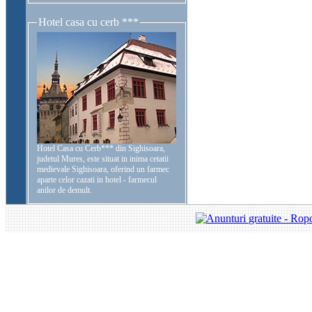
Hotel casa cu cerb ***
Hotel Casa cu Cerb*** din Sighisoara,
judetul Mures, este situat in inima cetatii
medievale Sighisoara, oferind un farmec
aparte celor cazati in hotel - farmecul
anilor de demult.