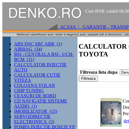
Curs BNR valabil 06.
ACASA |
GARANTIE - TRANSP
Deblocari casetofoane auto; tester si diagnoza auto; reparatii soft si electronice, cal
ABS DSC SBC ABR (1)
CALCULATOR C
AIRBAG (34)
TOYOTA
BSI - CENTRALA BSI - UCH-
BCM (21)
CALCULATOR INJECTIE
AUTO
Filtreaza lista dupa
CALCULATOR CUTIE
VITEZA
COLOANA VOLAN
CHIP TUNING
CEASURI DE BORD
CD NAVIGATIE SISTEME
Cod
AUDIO (1)
De
IMOBILIZATOR (15)
Pret
SERVODIRECTIE
det
ELECTRONICA (2)
POMPA INJECTIE BOSCH VP