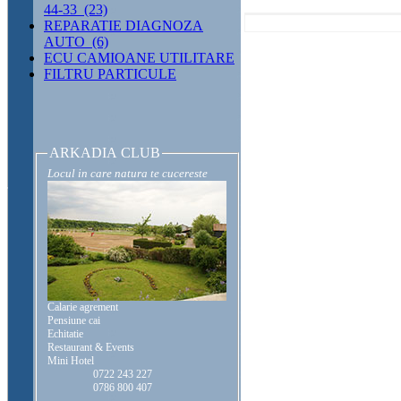
44-33 (23)
REPARATIE DIAGNOZA
AUTO (6)
ECU CAMIOANE UTILITARE
FILTRU PARTICULE
ARKADIA CLUB
Locul in care natura te cucereste
Calarie agrement
Pensiune cai
Echitatie
Restaurant & Events
Mini Hotel
0722 243 227
0786 800 407