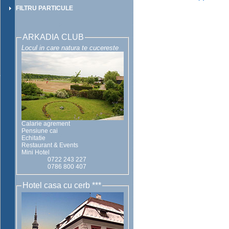
FILTRU PARTICULE
ARKADIA CLUB
Locul in care natura te cucereste
Calarie agrement
Pensiune cai
Echitatie
Restaurant & Events
Mini Hotel
0722 243 227
0786 800 407
Hotel casa cu cerb ***