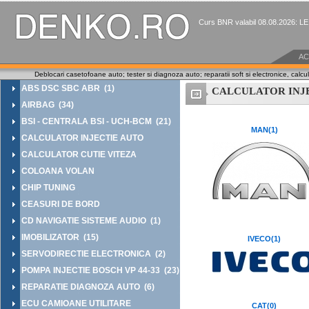
Curs BNR valabil 08.08.2026: L
AC
Deblocari casetofoane auto; tester si diagnoza auto; reparatii soft si electronice, calcu
ABS DSC SBC ABR (1)
CALCULATOR INJ
AIRBAG (34)
BSI - CENTRALA BSI - UCH-BCM (21)
MAN(1)
CALCULATOR INJECTIE AUTO
CALCULATOR CUTIE VITEZA
COLOANA VOLAN
CHIP TUNING
CEASURI DE BORD
CD NAVIGATIE SISTEME AUDIO (1)
IMOBILIZATOR (15)
IVECO(1)
SERVODIRECTIE ELECTRONICA (2)
POMPA INJECTIE BOSCH VP 44-33 (23)
REPARATIE DIAGNOZA AUTO (6)
ECU CAMIOANE UTILITARE
CAT(0)